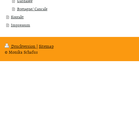
Gardasee
Bretagne/ Cancale
Kontakt
Impressum
Druckversion
|
Sitemap
© Monika Schafus