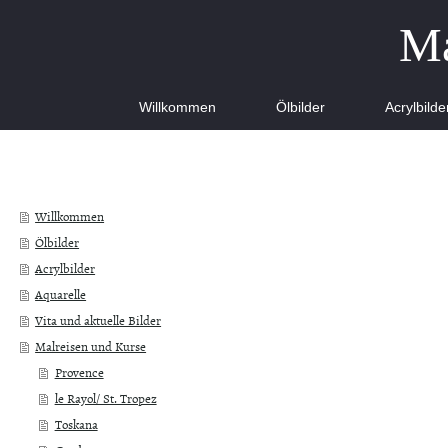
Ma
Willkommen
Ölbilder
Acrylbilde
Willkommen
Ölbilder
Acrylbilder
Aquarelle
Vita und aktuelle Bilder
Malreisen und Kurse
Provence
le Rayol/ St. Tropez
Toskana